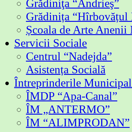
Grădiniţa “Andrieş”
Grădinița “Hîrbovățul
Școala de Arte Anenii
Servicii Sociale
Centrul “Nadejda”
Asistența Socială
Întreprinderile Municipal
ÎMDP “Apa-Canal”
ÎM „ANTERMO”
ÎM “ALIMPRODAN”