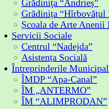
Grădiniţa “Andrieş”
Grădinița “Hîrbovățul
Școala de Arte Anenii
Servicii Sociale
Centrul “Nadejda”
Asistența Socială
Întreprinderile Municipal
ÎMDP “Apa-Canal”
ÎM „ANTERMO”
ÎM “ALIMPRODAN”