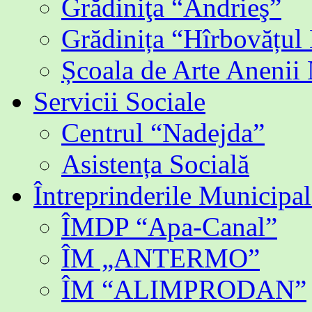
Grădiniţa “Andrieş”
Grădinița “Hîrbovățul
Școala de Arte Anenii
Servicii Sociale
Centrul “Nadejda”
Asistența Socială
Întreprinderile Municipal
ÎMDP “Apa-Canal”
ÎM „ANTERMO”
ÎM “ALIMPRODAN”