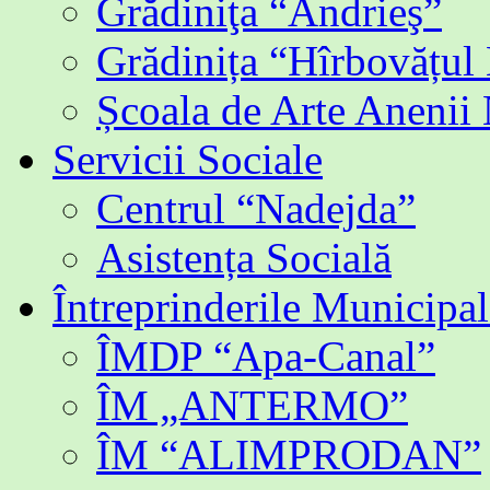
Grădiniţa “Andrieş”
Grădinița “Hîrbovățul
Școala de Arte Anenii
Servicii Sociale
Centrul “Nadejda”
Asistența Socială
Întreprinderile Municipal
ÎMDP “Apa-Canal”
ÎM „ANTERMO”
ÎM “ALIMPRODAN”