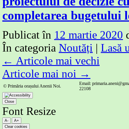
proiectului de decizie cu
completarea bugetului l
Publicat în
12 martie 2020
În categoria
Noutăți
|
Lasă 
←
Articole mai vechi
Articole mai noi
→
Email: primaria.aneni@gmai
© Primăria orașului Anenii Noi.
22108
Close
Font Resize
A-
A+
Clear cookies