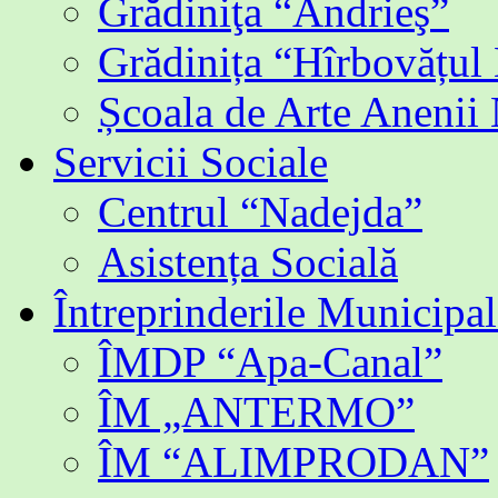
Grădiniţa “Andrieş”
Grădinița “Hîrbovățul
Școala de Arte Anenii
Servicii Sociale
Centrul “Nadejda”
Asistența Socială
Întreprinderile Municipal
ÎMDP “Apa-Canal”
ÎM „ANTERMO”
ÎM “ALIMPRODAN”