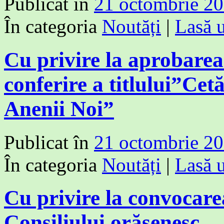
Publicat în
21 octombrie 2
În categoria
Noutăți
|
Lasă 
Cu privire la aprobare
conferire a titlului”Cet
Anenii Noi”
Publicat în
21 octombrie 2
În categoria
Noutăți
|
Lasă 
Cu privire la convocare
Consiliului orășenesc